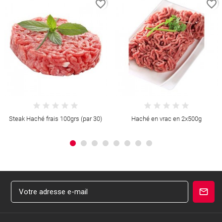
favorite_border
favorite_border
Steak Haché frais 100grs (par 30)
Haché en vrac en 2x500g