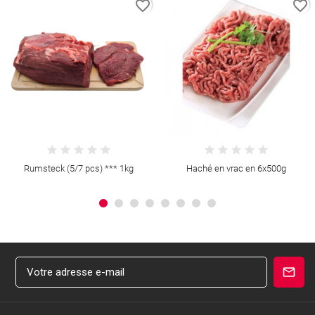
favorite_border
favorite_border
Rumsteck (5/7 pcs) *** 1kg
Haché en vrac en 6x500g