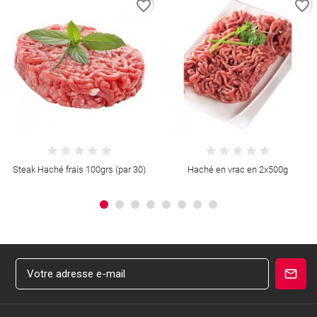
favorite_border
favorite_border
Steak Haché frais 100grs (par 30)
Haché en vrac en 2x500g