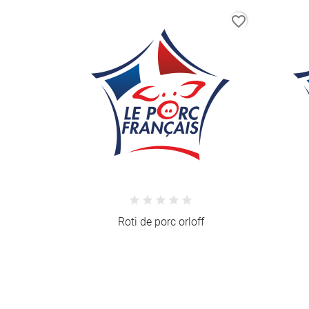
favorite_border
Roti de porc orloff