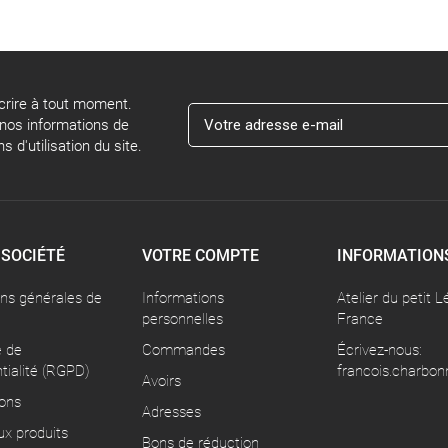
rire à tout moment.
 nos informations de
 d'utilisation du site.
 SOCIÉTÉ
VOTRE COMPTE
INFORMATION
ons générales de
Informations
Atelier du petit L
personnelles
France
e de
Commandes
Écrivez-nous:
tialité (RGPD)
francois.charbon
Avoirs
ons
Adresses
x produits
Bons de réduction