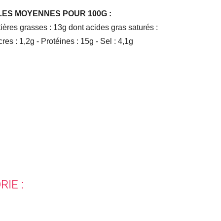
ES MOYENNES POUR 100G :
ières grasses : 13g dont acides gras saturés :
res : 1,2g - Protéines : 15g - Sel : 4,1g
IE :