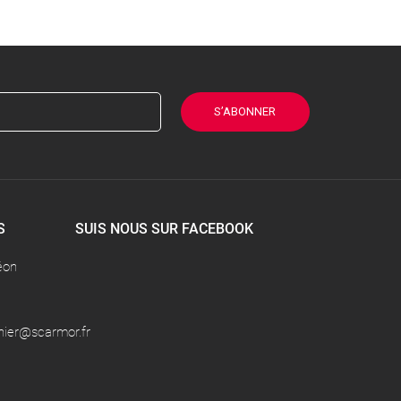
S’ABONNER
S
SUIS NOUS SUR FACEBOOK
éon
nier@scarmor.fr