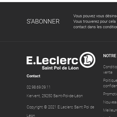
Vous pouvez vous désinsc
S’ABONNER
Vous trouverez pour cela
contact dans les conditions
NOTRE
Conditi
vente
Contact
Politiqu
confiden
02.98.69.09.11
Promoti
Kervent, 29250 Saint-Pol-de-Léon
Nouveau
Copyright © 2021 E.Leclerc Saint Pol de
Meilleur
Léon