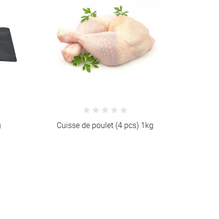
pcs) 1kg
Escalope de poulet (5/8 pcs) 1kg
Cuiss