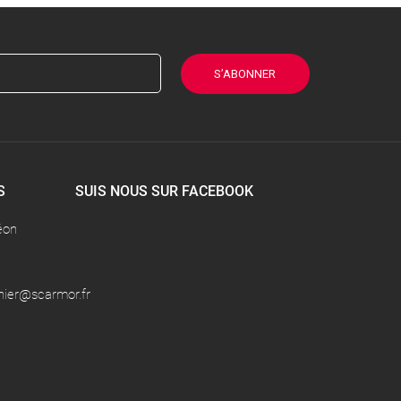
S’ABONNER
S
SUIS NOUS SUR FACEBOOK
éon
nier@scarmor.fr