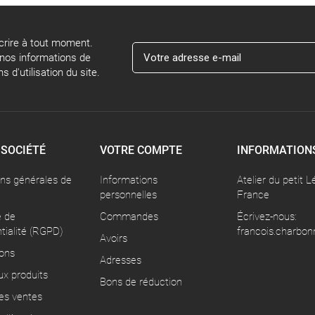
rire à tout moment.
 nos informations de
 d'utilisation du site.
 SOCIÉTÉ
VOTRE COMPTE
INFORMATION
ons générales de
Informations
Atelier du petit L
personnelles
France
e de
Commandes
Écrivez-nous:
tialité (RGPD)
francois.charbon
Avoirs
ons
Adresses
x produits
Bons de réduction
es ventes