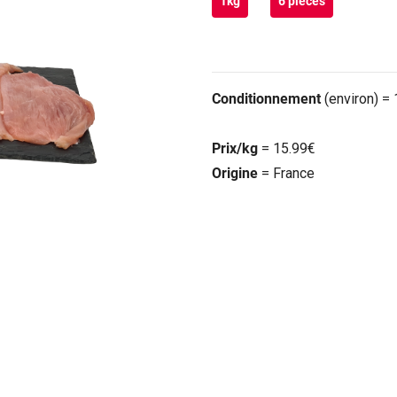
1kg
6 pièces
Conditionnement
(environ) =
Prix/kg
= 15.99€
Origine
= France