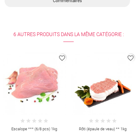
Commentaires
6 AUTRES PRODUITS DANS LA MÊME CATÉGORIE :
favorite_border
favorite_border
Escalope *** (6/8 pcs) 1kg
Rôti (épaule de veau) ** 1kg