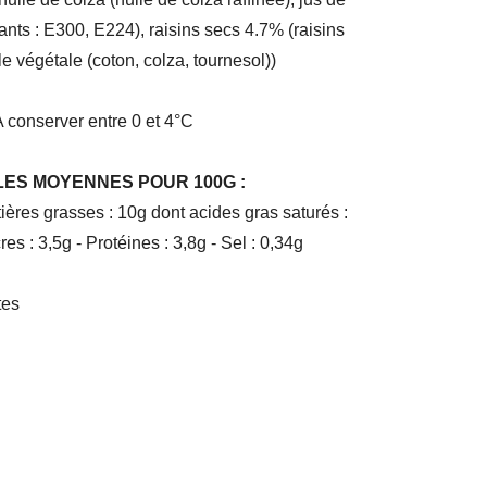
ydants : E300, E224), raisins secs 4.7% (raisins
e végétale (coton, colza, tournesol))
A conserver entre 0 et 4°C
ES MOYENNES POUR 100G :
ières grasses : 10g dont acides gras saturés :
es : 3,5g - Protéines : 3,8g - Sel : 0,34g
tes