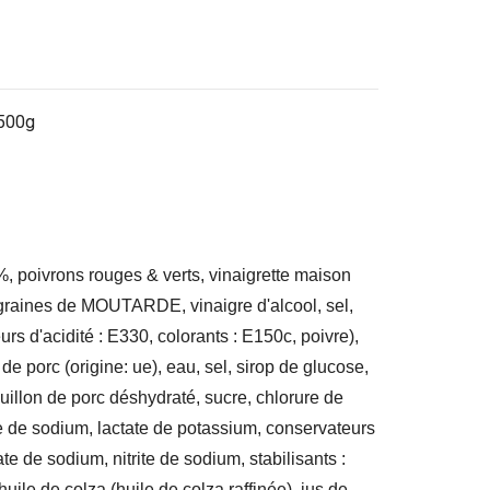
 500g
 poivrons rouges & verts, vinaigrette maison
, graines de MOUTARDE, vinaigre d'alcool, sel,
urs d'acidité : E330, colorants : E150c, poivre),
 porc (origine: ue), eau, sel, sirop de glucose,
uillon de porc déshydraté, sucre, chlorure de
ate de sodium, lactate de potassium, conservateurs
te de sodium, nitrite de sodium, stabilisants :
ile de colza (huile de colza raffinée), jus de