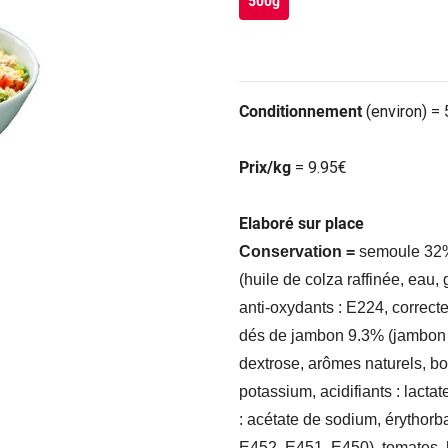
500g
Conditionnement
(environ) =
Prix/kg
= 9.95€
Elaboré sur place
Conservation =
semoule 32%,
(huile de colza raffinée, eau
anti-oxydants : E224, correcte
dés de jambon 9.3% (jambon de
dextrose, arômes naturels, bo
potassium, acidifiants : lact
: acétate de sodium, érythorba
E452, E451, E450), tomates, hu