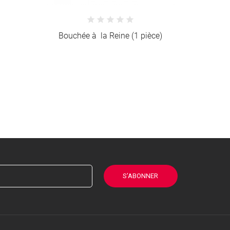
èce)
Coquilles Noix St Jacques à la
Macéd
Bretonne (1 pièce)
S’ABONNER