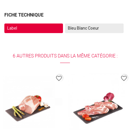
FICHE TECHNIQUE
Label
Bleu Blanc Coeur
6 AUTRES PRODUITS DANS LA MÊME CATÉGORIE :
favorite_border
favorite_border