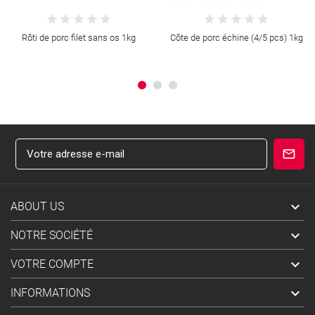
Rôti de porc filet sans os 1kg
Côte de porc échine (4/5 pcs) 1kg

ABOUT US

NOTRE SOCIÉTÉ

VOTRE COMPTE

INFORMATIONS