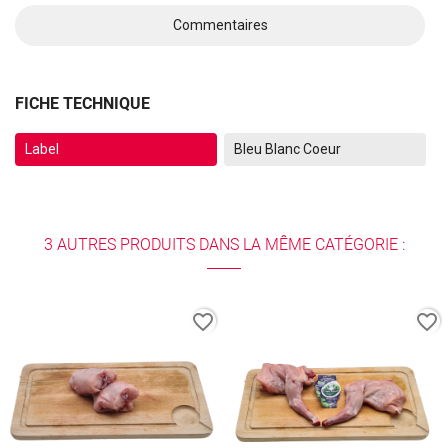
Commentaires
FICHE TECHNIQUE
Label
Bleu Blanc Coeur
3 AUTRES PRODUITS DANS LA MÊME CATÉGORIE :
favorite_border
favorite_border